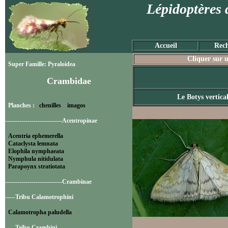
Lépidoptères 
Accueil
Rech
Cliquer sur u
Super Famille: Pyraloidea
Crambidae
Le Botys vertica
Planches :
chenilles
imagos
----------------------------Acentropinae
Acentria ephemerella
Cataclysta lemnata
Elophila nymphaeata
Nymphula nitidulata
Parapoynx stratiotata
----------------------------Crambinae
-----Tribu Calamotrophini
Calamotropha paludella
-----Tribu Crambini