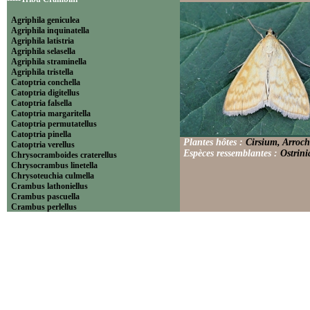
Agriphila geniculea
Agriphila inquinatella
Agriphila latistria
Agriphila selasella
Agriphila straminella
Agriphila tristella
Catoptria conchella
Catoptria digitellus
Catoptria falsella
Catoptria margaritella
Catoptria permutatellus
Catoptria pinella
Plantes hôtes :
Cirsium, Arroch
Catoptria verellus
Espèces ressemblantes :
Ostrini
Chrysocramboides craterellus
Chrysocrambus linetella
Chrysoteuchia culmella
Crambus lathoniellus
Crambus pascuella
Crambus perlellus
Crambus pratella
Pediasia contaminella
Pediasia luteella
Platytes alpinella
Platytes cerussella
Thisanotia chrysonuchella
-----Tribu Euchromiini