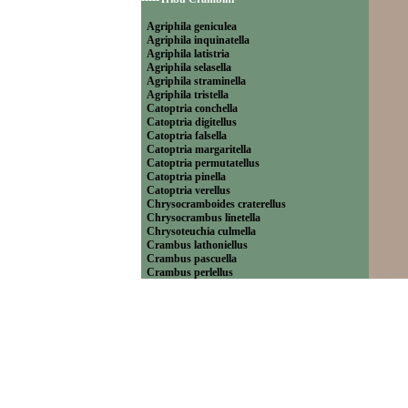
Agriphila geniculea
Agriphila inquinatella
Agriphila latistria
Agriphila selasella
Agriphila straminella
Agriphila tristella
Catoptria conchella
Catoptria digitellus
Catoptria falsella
Catoptria margaritella
Catoptria permutatellus
Catoptria pinella
Catoptria verellus
Chrysocramboides craterellus
Chrysocrambus linetella
Chrysoteuchia culmella
Crambus lathoniellus
Crambus pascuella
Crambus perlellus
Crambus pratella
Pediasia contaminella
Pediasia luteella
Platytes alpinella
Platytes cerussella
Thisanotia chrysonuchella
-----Tribu Euchromiini