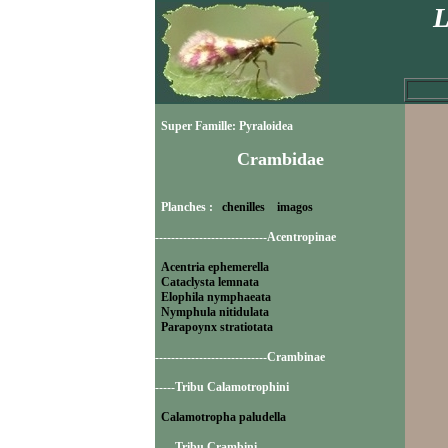
L
Super Famille: Pyraloidea
Crambidae
Planches :
chenilles
imagos
----------------------------Acentropinae
Acentria ephemerella
Cataclysta lemnata
Elophila nymphaeata
Nymphula nitidulata
Parapoynx stratiotata
----------------------------Crambinae
-----Tribu Calamotrophini
Calamotropha paludella
-----Tribu Crambini