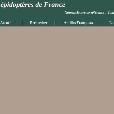
épidoptères de France
Nomenclature de référence :
Accueil
Rechercher
Antilles Françaises
La