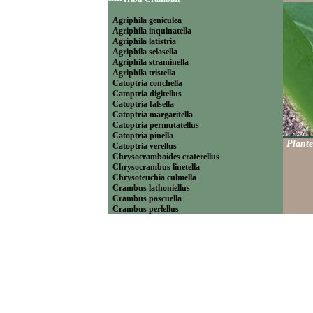
Agriphila geniculea
Agriphila inquinatella
Agriphila latistria
Agriphila selasella
Agriphila straminella
Agriphila tristella
Catoptria conchella
Catoptria digitellus
Catoptria falsella
Catoptria margaritella
Catoptria permutatellus
Catoptria pinella
Plante
Catoptria verellus
Chrysocramboides craterellus
Chrysocrambus linetella
Chrysoteuchia culmella
Crambus lathoniellus
Crambus pascuella
Crambus perlellus
Crambus pratella
Pediasia contaminella
Pediasia luteella
Platytes alpinella
Platytes cerussella
Thisanotia chrysonuchella
-----Tribu Euchromiini