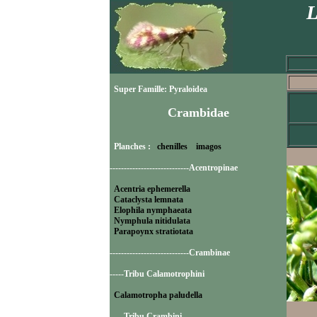
L
Super Famille: Pyraloidea
Crambidae
Planches :
chenilles
imagos
----------------------------Acentropinae
Acentria ephemerella
Cataclysta lemnata
Elophila nymphaeata
Nymphula nitidulata
Parapoynx stratiotata
----------------------------Crambinae
-----Tribu Calamotrophini
Calamotropha paludella
-----Tribu Crambini