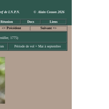
 Taxref de I.N.P.N. © Alain Cosson 2026
 Réunion
Docs
Liens
<= Précédent
Suivant =>
müller, 1775)
 mm
Période de vol = Mai à septembre