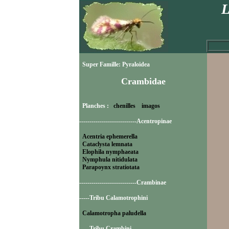
L
Super Famille: Pyraloidea
Crambidae
Planches :
chenilles
imagos
----------------------------Acentropinae
Acentria ephemerella
Cataclysta lemnata
Elophila nymphaeata
Nymphula nitidulata
Parapoynx stratiotata
----------------------------Crambinae
-----Tribu Calamotrophini
Calamotropha paludella
-----Tribu Crambini