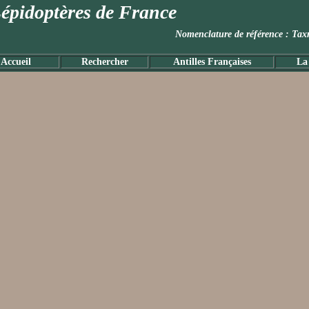
épidoptères de France
Nomenclature de référence :
Accueil
Rechercher
Antilles Françaises
La