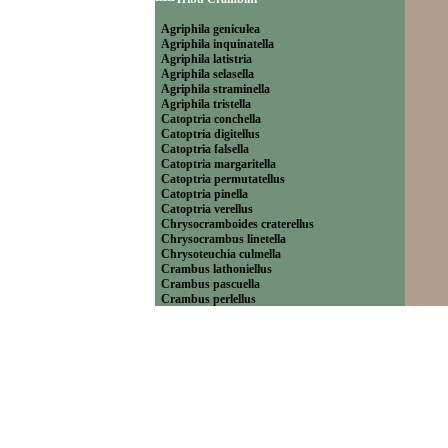
Agriphila geniculea
Agriphila inquinatella
Agriphila latistria
Agriphila selasella
Agriphila straminella
Agriphila tristella
Catoptria conchella
Catoptria digitellus
Catoptria falsella
Catoptria margaritella
Catoptria permutatellus
Catoptria pinella
Catoptria verellus
Chrysocramboides craterellus
Chrysocrambus linetella
Chrysoteuchia culmella
Crambus lathoniellus
Crambus pascuella
Crambus perlellus
Crambus pratella
Pediasia contaminella
Pediasia luteella
Platytes alpinella
Platytes cerussella
Thisanotia chrysonuchella
-----Tribu Euchromiini