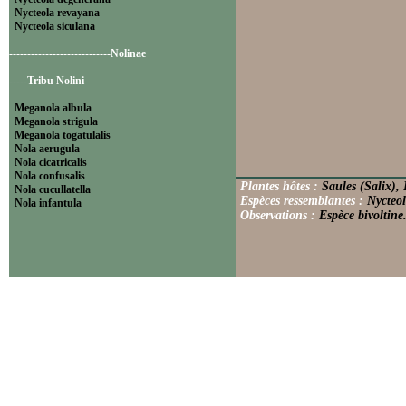
Nycteola revayana
Nycteola siculana
----------------------------Nolinae
-----Tribu Nolini
Meganola albula
Meganola strigula
Meganola togatulalis
Nola aerugula
Nola cicatricalis
Nola confusalis
Plantes hôtes :
Saules (Salix),
Nola cucullatella
Espèces ressemblantes :
Nycteol
Nola infantula
Observations :
Espèce bivoltine