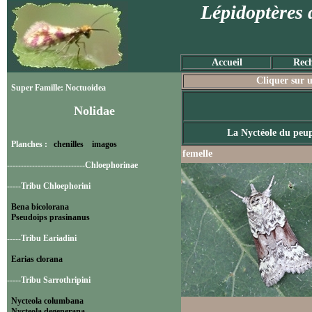
Lépidoptères 
Accueil
Rech
Cliquer sur u
Super Famille: Noctuoidea
Nolidae
La Nyctéole du peup
Planches :
chenilles
imagos
femelle
----------------------------Chloephorinae
-----Tribu Chloephorini
Bena bicolorana
Pseudoips prasinanus
-----Tribu Eariadini
Earias clorana
-----Tribu Sarrothripini
Nycteola columbana
Nycteola degenerana