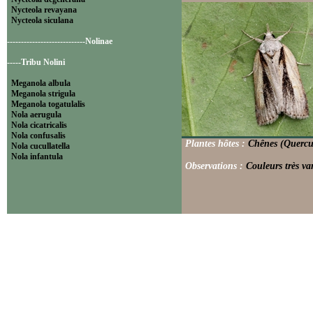
Nycteola revayana
Nycteola siculana
----------------------------Nolinae
-----Tribu Nolini
Meganola albula
Meganola strigula
Meganola togatulalis
Nola aerugula
Nola cicatricalis
Nola confusalis
Plantes hôtes :
Chênes (Quercus
Nola cucullatella
Nola infantula
Observations :
Couleurs très va