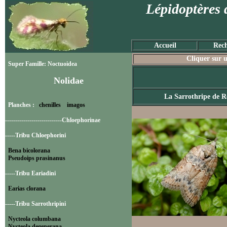
Lépidoptères 
Accueil
Rech
Cliquer sur u
Super Famille: Noctuoidea
Nolidae
La Sarrothripe de R
Planches :
chenilles
imagos
----------------------------Chloephorinae
-----Tribu Chloephorini
Bena bicolorana
Pseudoips prasinanus
-----Tribu Eariadini
Earias clorana
-----Tribu Sarrothripini
Nycteola columbana
Nycteola degenerana