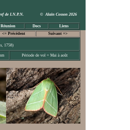
 Taxref de I.N.P.N. © Alain Cosson 2026
 Réunion
Docs
Liens
<= Précédent
Suivant =>
s, 1758)
 mm
Période de vol = Mai à août