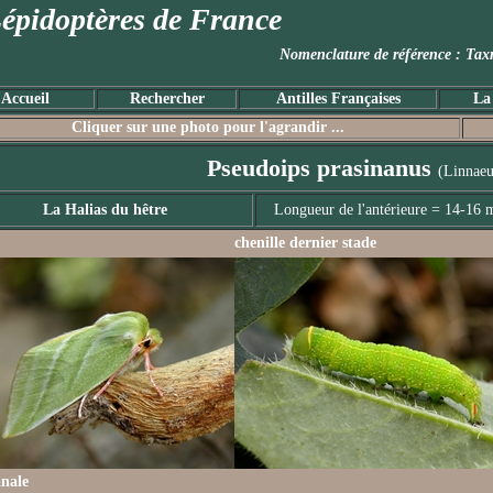
épidoptères de France
Nomenclature de référence :
Accueil
Rechercher
Antilles Françaises
La
Cliquer sur une photo pour l'agrandir ...
Pseudoips prasinanus
(Linnaeu
La Halias du hêtre
Longueur de l'antérieure = 14-16
chenille dernier stade
anale