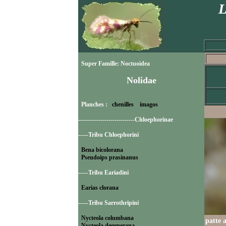
L
Super Famille: Noctuoidea
Nolidae
Planches :
chenilles
imagos
----------------------------Chloephorinae
-----Tribu Chloephorini
Bena bicolorana
Pseudoips prasinanus
-----Tribu Eariadini
Earias clorana
-----Tribu Sarrothripini
Nycteola columbana
patte 
Nycteola degenerana