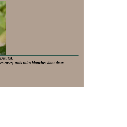
Betula).
es roses, trois raies blanches dont deux