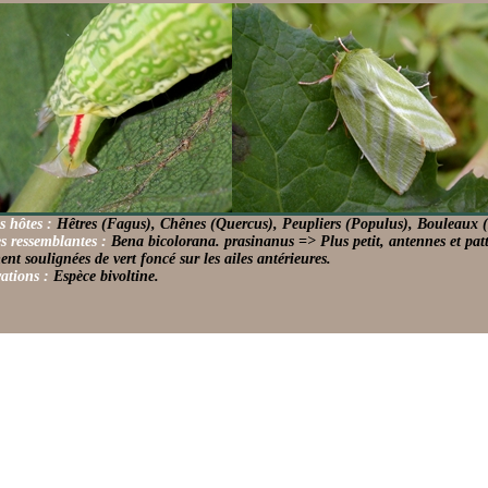
s hôtes :
Hêtres (Fagus), Chênes (Quercus), Peupliers (Populus), Bouleaux (
s ressemblantes :
Bena bicolorana. prasinanus => Plus petit, antennes et patt
ent soulignées de vert foncé sur les ailes antérieures.
ations :
Espèce bivoltine.