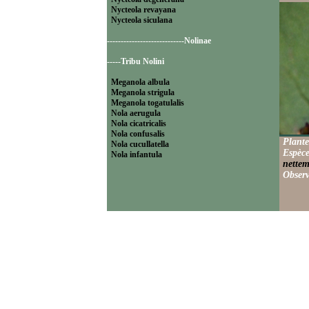
Nycteola revayana
Nycteola siculana
----------------------------Nolinae
-----Tribu Nolini
Meganola albula
Meganola strigula
Meganola togatulalis
Nola aerugula
Nola cicatricalis
Nola confusalis
Plante
Nola cucullatella
Espèce
Nola infantula
nettem
Observ