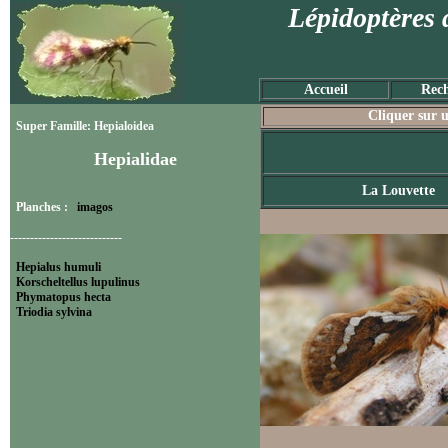
Lépidoptères 
Accueil
Rech
Cliquer sur u
Super Famille: Hepialoidea
Hepialidae
La Louvette
Planches :
imagos
----------------------------
Hepialus humuli
Korscheltellus lupulinus
Phymatopus hecta
Triodia sylvina