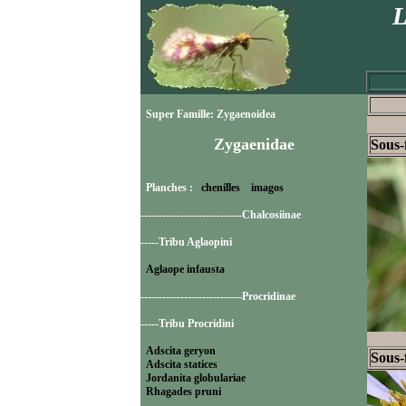
L
Super Famille: Zygaenoidea
Zygaenidae
Sous-
Planches :
chenilles
imagos
----------------------------Chalcosiinae
-----Tribu Aglaopini
Aglaope infausta
----------------------------Procridinae
-----Tribu Procridini
Adscita geryon
Sous-
Adscita statices
Jordanita globulariae
Rhagades pruni