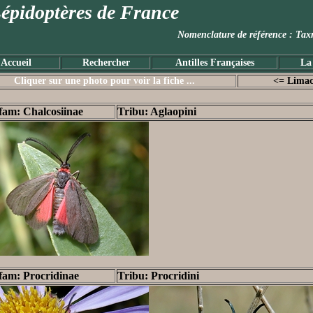
épidoptères de France
Nomenclature de référence :
Accueil
Rechercher
Antilles Françaises
La
Cliquer sur une photo pour voir la fiche ...
<= Limac
fam: Chalcosiinae
Tribu: Aglaopini
fam: Procridinae
Tribu: Procridini