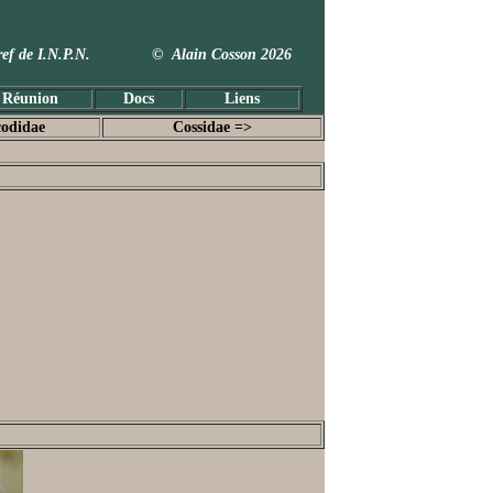
 Taxref de I.N.P.N. © Alain Cosson 2026
 Réunion
Docs
Liens
odidae
Cossidae =>