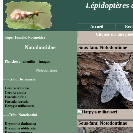
Lépidoptères 
Accueil
Rech
Cliquer sur une photo
Super Famille: Noctuoidea
Notodontidae
Sous-fam: Notodontinae
Planches :
chenilles
imagos
----------------------------Notodontinae
-----Tribu Dicranurini
Cerura erminea
Cerura vinula
Furcula bifida
Furcula furcula
Harpyia milhauseri
-----Tribu Notodontini
Sous-fam: Notodontinae
Drymonia dodonaea
Drymonia obliterata
Drymonia querna