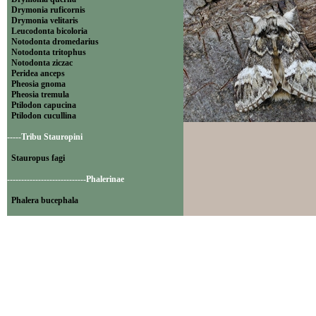
Drymonia ruficornis
Drymonia velitaris
Leucodonta bicoloria
Notodonta dromedarius
Notodonta tritophus
Notodonta ziczac
Peridea anceps
Pheosia gnoma
Pheosia tremula
Ptilodon capucina
Ptilodon cucullina
-----Tribu Stauropini
Stauropus fagi
----------------------------Phalerinae
Phalera bucephala
----------------------------Pygaerinae
Clostera anachoreta
Clostera anastomosis
Clostera curtula
Clostera pigra
Gluphisia crenata
Rhegmatophila alpina