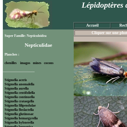
Lépidoptères 
Accueil
Rech
Cliquer sur une photo
Super Famille: Nepticuloidea
Nepticulidae
Planches :
chenilles
imagos
mines
cocons
----------------------------
Stigmella aceris
Stigmella anomalella
Stigmella aurella
Stigmella centifoliella
Stigmella continuella
Stigmella crataegella
Stigmella filipendulae
Stigmella floslactella
Stigmella glutinosae
Stigmella hemargyrella
Stigmella hybnerella
Stigmella lapponica