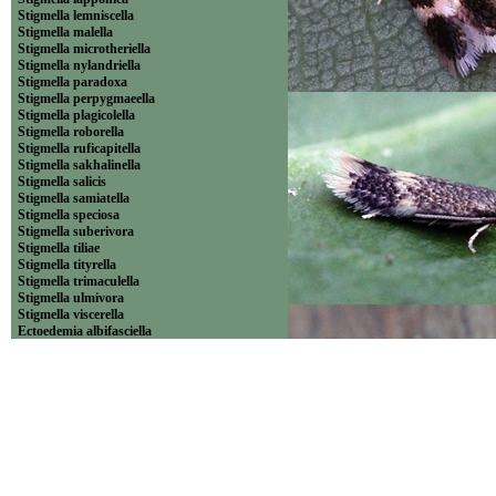
Stigmella lemniscella
Stigmella malella
Stigmella microtheriella
Stigmella nylandriella
Stigmella paradoxa
Stigmella perpygmaeella
Stigmella plagicolella
Stigmella roborella
Stigmella ruficapitella
Stigmella sakhalinella
Stigmella salicis
Stigmella samiatella
Stigmella speciosa
Stigmella suberivora
Stigmella tiliae
Stigmella tityrella
Stigmella trimaculella
Stigmella ulmivora
Stigmella viscerella
Ectoedemia albifasciella
Ectoedemia argyropeza
Ectoedemia atricollis
Ectoedemia erythrogenella
Ectoedemia heringella
Ectoedemia intimella
Ectoedemia occultella
Ectoedemia spinosella
Ectoedemia subbimaculella
Etainia louisella