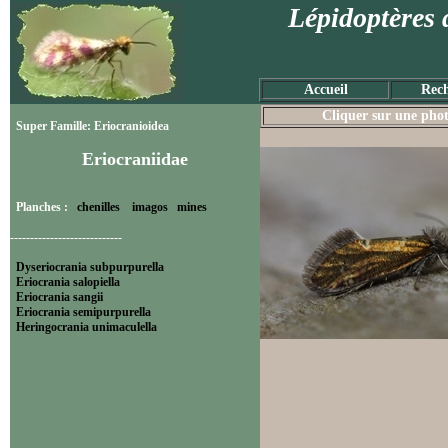
Lépidoptères 
Accueil
Rech
Cliquer sur une photo
Super Famille: Eriocranioidea
Eriocraniidae
Planches :
chenilles
imagos
mines
----------------------------
Dyseriocrania subpurpurella
Eriocrania salopiella
Eriocrania sangii
Eriocrania semipurpurella
Heringocrania unimaculella