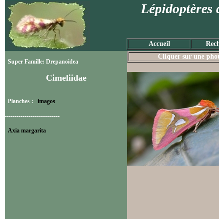
Lépidoptères 
Accueil
Rech
Cliquer sur une photo
Super Famille: Drepanoidea
Cimeliidae
Planches :
imagos
----------------------------
Axia margarita