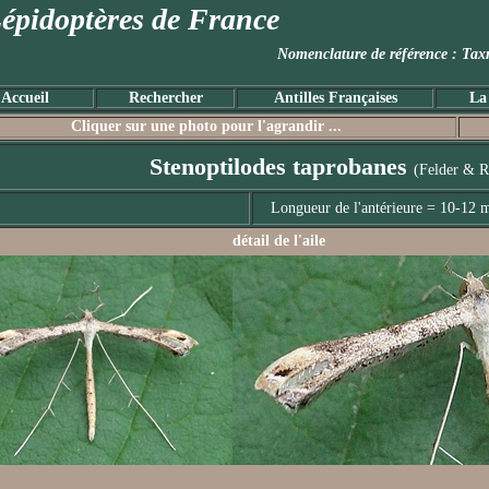
épidoptères de France
Nomenclature de référence :
Accueil
Rechercher
Antilles Françaises
La
Cliquer sur une photo pour l'agrandir ...
Stenoptilodes taprobanes
(Felder & R
Longueur de l'antérieure = 10-12
détail de l'aile