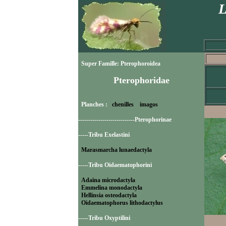
L
Super Famille: Pterophoroidea
Pterophoridae
Planches :
chenilles
imagos
----------------------------Pterophorinae
-----Tribu Exelastini
Marasmarcha lunaedactyla
-----Tribu Oidaematophorini
Adaina microdactyla
Emmelina monodactyla
Hellinsia osteodactyla
Oidaematophorus lithodactylus
-----Tribu Oxyptilini