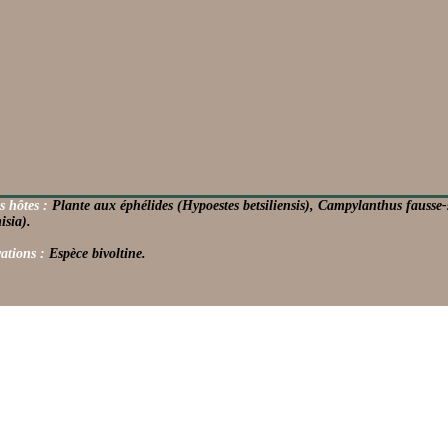
s hôtes :
Plante aux éphélides (Hypoestes betsiliensis), Campylanthus fausse
isia).
ations :
Espèce bivoltine.