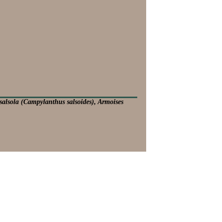
-salsola (Campylanthus salsoides), Armoises