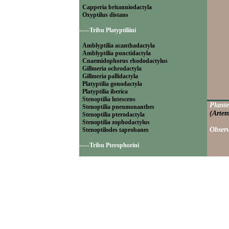
Capperia britanniodactyla
Oxyptilus distans
-----Tribu Platyptiliini
Amblyptilia acanthadactyla
Amblyptilia punctidactyla
Cnaemidophorus rhododactylus
Gillmeria ochrodactyla
Gillmeria pallidactyla
Platyptilia gonodactyla
Platyptilia iberica
Stenoptilia lutescens
Plante
Stenoptilia pneumonanthes
(Artem
Stenoptilia pterodactyla
Stenoptilia zophodactylus
Observ
Stenoptilodes taprobanes
-----Tribu Pterophorini
Calyciphora adamas
Calyciphora nephelodactyla
Merrifieldia baliodactyla
Merrifieldia leucodactyla
Merrifieldia tridactyla
Pterophorus pentadactylus