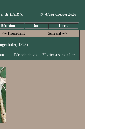
 Taxref de I.N.P.N. © Alain Cosson 2026
 Réunion
Docs
Liens
<= Précédent
Suivant =>
ogenhofer, 1875)
 mm
Période de vol = Février à septembre