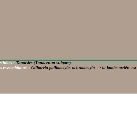
s hôtes :
Tanaisies (Tanacetum vulgare).
s ressemblantes :
Gillmeria pallidactyla. ochrodactyla => la jambe arrière est