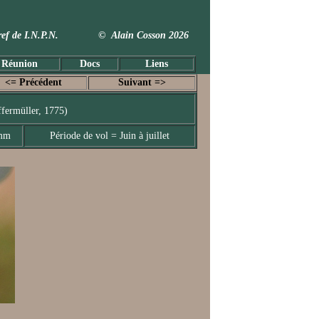
 Taxref de I.N.P.N. © Alain Cosson 2026
 Réunion
Docs
Liens
<= Précédent
Suivant =>
fermüller, 1775)
 mm
Période de vol = Juin à juillet