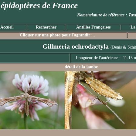
épidoptères de France
Nomenclature de référence :
Accueil
Rechercher
Antilles Françaises
La
Cliquer sur une photo pour l'agrandir ...
Gillmeria ochrodactyla
(Denis & Schif
Longueur de l'antérieure = 11-13
détail de la jambe