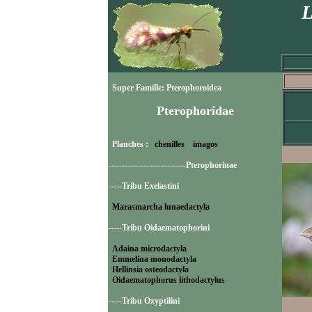
L
Super Famille: Pterophoroidea
Pterophoridae
Planches :
chenilles
imagos
----------------------------Pterophorinae
-----Tribu Exelastini
Marasmarcha lunaedactyla
-----Tribu Oidaematophorini
Adaina microdactyla
Emmelina monodactyla
Hellinsia osteodactyla
Oidaematophorus lithodactylus
-----Tribu Oxyptilini