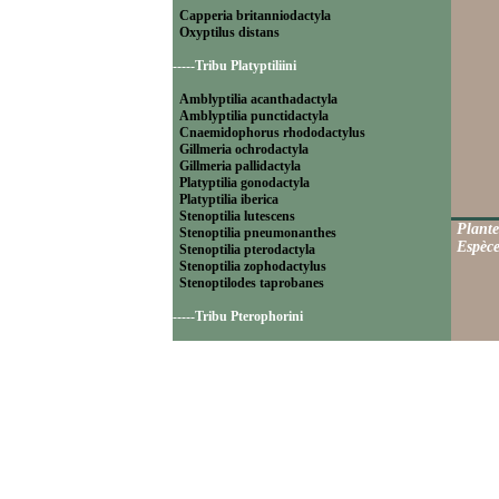
Capperia britanniodactyla
Oxyptilus distans
-----Tribu Platyptiliini
Amblyptilia acanthadactyla
Amblyptilia punctidactyla
Cnaemidophorus rhododactylus
Gillmeria ochrodactyla
Gillmeria pallidactyla
Platyptilia gonodactyla
Platyptilia iberica
Stenoptilia lutescens
Plante
Stenoptilia pneumonanthes
Espèce
Stenoptilia pterodactyla
Stenoptilia zophodactylus
Stenoptilodes taprobanes
-----Tribu Pterophorini
Calyciphora adamas
Calyciphora nephelodactyla
Merrifieldia baliodactyla
Merrifieldia leucodactyla
Merrifieldia tridactyla
Pterophorus pentadactylus