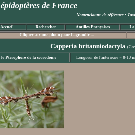
épidoptères de France
Nomenclature de référence :
Accueil
Rechercher
Antilles Françaises
La
Cliquer sur une photo pour l'agrandir ...
Capperia britanniodactyla
(Gre
le Ptérophore de la scorodoine
Longueur de l'antérieure = 8-10 