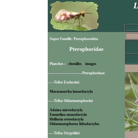
L
Super Famille: Pterophoroidea
Pterophoridae
Planches :
chenilles
imagos
----------------------------Pterophorinae
-----Tribu Exelastini
Marasmarcha lunaedactyla
-----Tribu Oidaematophorini
Adaina microdactyla
Emmelina monodactyla
Hellinsia osteodactyla
Oidaematophorus lithodactylus
-----Tribu Oxyptilini