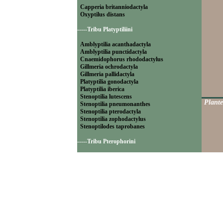
Capperia britanniodactyla
Oxyptilus distans
-----Tribu Platyptiliini
Amblyptilia acanthadactyla
Amblyptilia punctidactyla
Cnaemidophorus rhododactylus
Gillmeria ochrodactyla
Gillmeria pallidactyla
Platyptilia gonodactyla
Platyptilia iberica
Stenoptilia lutescens
Plante
Stenoptilia pneumonanthes
Stenoptilia pterodactyla
Stenoptilia zophodactylus
Stenoptilodes taprobanes
-----Tribu Pterophorini
Calyciphora adamas
Calyciphora nephelodactyla
Merrifieldia baliodactyla
Merrifieldia leucodactyla
Merrifieldia tridactyla
Pterophorus pentadactylus