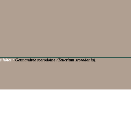
s hôtes :
Germandrée scorodoine (Teucrium scorodonia).