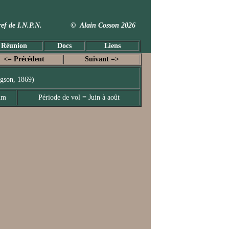
 Taxref de I.N.P.N. © Alain Cosson 2026
 Réunion
Docs
Liens
<= Précédent
Suivant =>
gson, 1869)
mm
Période de vol = Juin à août