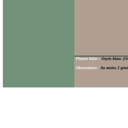
Plantes hôtes :
Osyris blanc (Os
Observations :
Au moins 2 géné