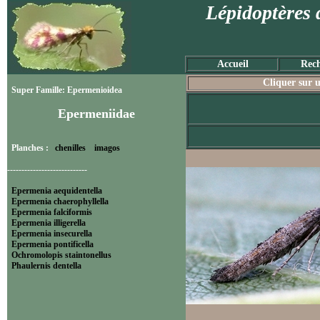
Lépidoptères 
Accueil
Rech
Cliquer sur u
Super Famille: Epermenioidea
Epermeniidae
Planches :
chenilles
imagos
----------------------------
Epermenia aequidentella
Epermenia chaerophyllella
Epermenia falciformis
Epermenia illigerella
Epermenia insecurella
Epermenia pontificella
Ochromolopis staintonellus
Phaulernis dentella