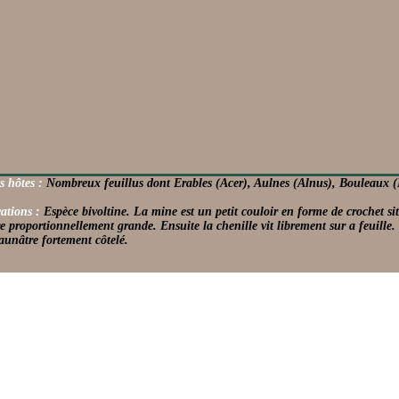
s hôtes :
Nombreux feuillus dont Erables (Acer), Aulnes (Alnus), Bouleaux (Be
ations :
Espèce bivoltine. La mine est un petit couloir en forme de crochet s
re proportionnellement grande. Ensuite la chenille vit librement sur a feuill
aunâtre fortement côtelé.