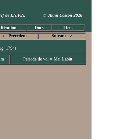
 Taxref de I.N.P.N. © Alain Cosson 2026
 Réunion
Docs
Liens
<= Précédent
Suivant =>
rg, 1794)
 mm
Période de vol = Mai à août