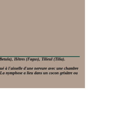
tula), Hêtres (Fagus), Tilieul (Tilia).
itué à l'aisselle d'une nervure avec une chambre
e. La nymphose a lieu dans un cocon grisâtre ou