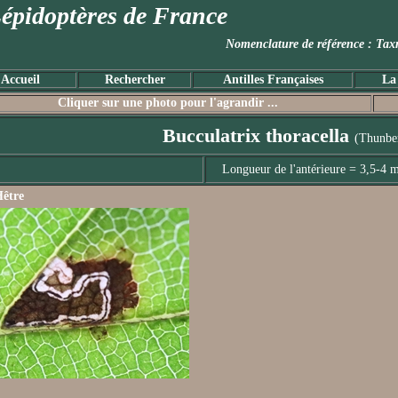
épidoptères de France
Nomenclature de référence :
Accueil
Rechercher
Antilles Françaises
La
Cliquer sur une photo pour l'agrandir ...
Bucculatrix thoracella
(Thunbe
Longueur de l'antérieure = 3,5-4
être