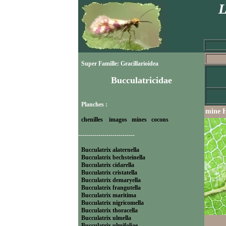
L
Super Famille: Gracillarioidea
Bucculatricidae
Planches :
mine H
chenilles
imagos
mines
cocons
----------------------------
Bucculatrix alaternella
Bucculatrix bechsteinella
Bucculatrix cidarella
Bucculatrix cristatella
Bucculatrix demaryella
Bucculatrix frangutella
Bucculatrix maritima
Bucculatrix nigricomella
Bucculatrix thoracella
Bucculatrix ulmella
Bucculatrix ulmifoliae