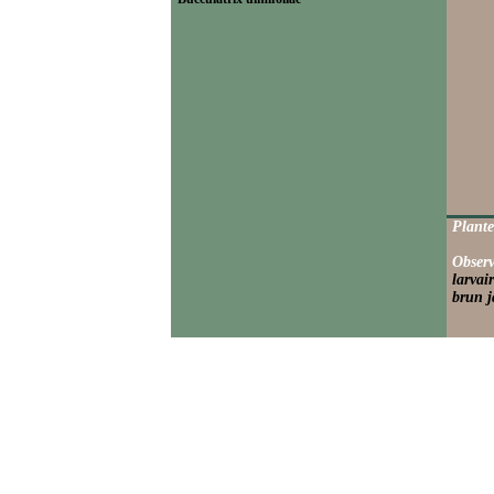
Plante
Observ
larvai
brun j