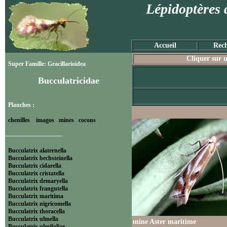
Lépidoptères 
Accueil
Rech
Cliquer sur u
Super Famille: Gracillarioidea
Bucculatricidae
Planches :
chenilles
imagos
mines
cocons
----------------------------
Bucculatrix alaternella
Bucculatrix bechsteinella
Bucculatrix cidarella
Bucculatrix cristatella
Bucculatrix demaryella
Bucculatrix frangutella
Bucculatrix maritima
Bucculatrix nigricomella
Bucculatrix thoracella
Bucculatrix ulmella
mine Aster maritime
Bucculatrix ulmifoliae