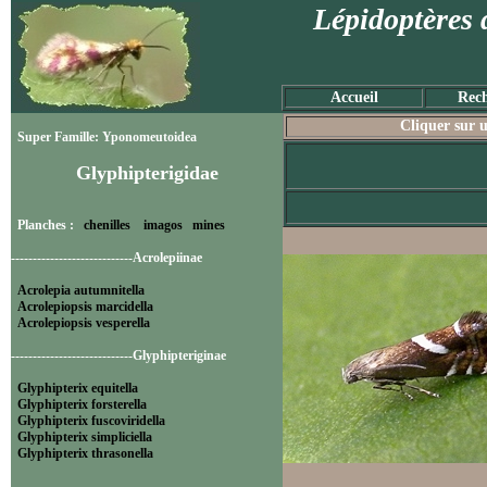
Lépidoptères 
Accueil
Rech
Cliquer sur u
Super Famille: Yponomeutoidea
Glyphipterigidae
Planches :
chenilles
imagos
mines
----------------------------Acrolepiinae
Acrolepia autumnitella
Acrolepiopsis marcidella
Acrolepiopsis vesperella
----------------------------Glyphipteriginae
Glyphipterix equitella
Glyphipterix forsterella
Glyphipterix fuscoviridella
Glyphipterix simpliciella
Glyphipterix thrasonella