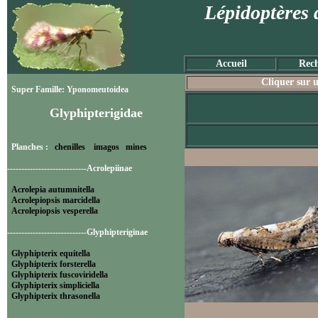
Lépidoptères 
Accueil
Rech
Cliquer sur u
Super Famille: Yponomeutoidea
Glyphipterigidae
Planches :
chenilles
imagos
mines
----------------------------Acrolepiinae
Acrolepia autumnitella
Acrolepiopsis marcidella
Acrolepiopsis vesperella
----------------------------Glyphipteriginae
Glyphipterix equitella
Glyphipterix forsterella
Glyphipterix fuscoviridella
Glyphipterix simpliciella
Glyphipterix thrasonella