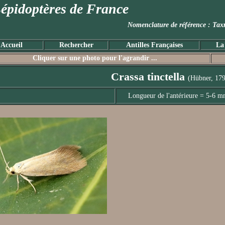
épidoptères de France
Nomenclature de référence :
Accueil
Rechercher
Antilles Françaises
La
Cliquer sur une photo pour l'agrandir ...
Crassa tinctella
(Hübner, 17
Longueur de l'antérieure = 5-6 