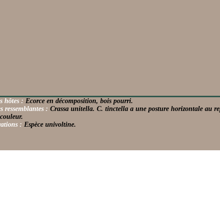
s hôtes :
Ecorce en décomposition, bois pourri.
s ressemblantes :
Crassa unitella. C. tinctella a une posture horizontale au rep
couleur.
ations :
Espèce univoltine.