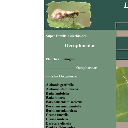
L
Super Famille: Gelechioidea
Oecophoridae
Planches :
imagos
----------------------------Oecophorinae
-----Tribu Oecophorini
Alabonia geoffrella
Alabonia staintoniella
Batia lambdella
Batia lunaris
Borkhausenia fuscescens
Borkhausenia minutella
Borkhausenia nefrax
Crassa tinctella
Crassa unitella
Dasycera oliviella
Denisia albimaculea