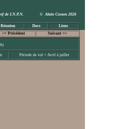
 Taxref de I.N.P.N. © Alain Cosson 2026
 Réunion
Docs
Liens
<= Précédent
Suivant =>
96)
mm
Période de vol = Avril à juillet