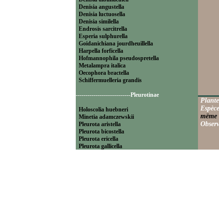
Denisia angustella
Denisia luctuosella
Denisia similella
Endrosis sarcitrella
Esperia sulphurella
Goidanichiana jourdheuillella
Harpella forficella
Hofmannophila pseudospretella
Metalampra italica
Oecophora bractella
Schiffermuelleria grandis
----------------------------Pleurotinae
Plante
Espèce
Holoscolia huebneri
mëme 
Minetia adamczewskii
Observ
Pleurota aristella
Pleurota bicostella
Pleurota ericella
Pleurota gallicella
Pleurota pyropella