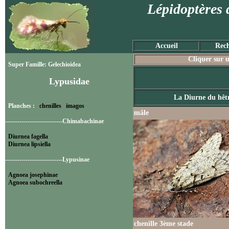
Lépidoptères 
Accueil
Rech
Cliquer sur u
Super Famille: Gelechioidea
Lypusidae
La Diurne du hêt
Planches :
chenilles
imagos
mâle
----------------------------Chimabachinae
Diurnea fagella
Diurnea lipsiella
----------------------------Lypusinae
Agnoea josephinae
Agnoea subochreella
chenille 3ème stade