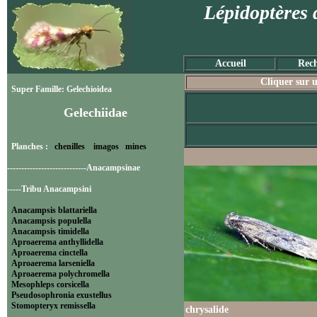
Lépidoptères 
Accueil
Rech
Cliquer sur u
Super Famille: Gelechioidea
Gelechiidae
Planches :
chenilles
imagos
mines
----------------------------Anacampsinae
-----Tribu Anacampsini
Anacampsis blattariella
Anacampsis populella
Anacampsis timidella
Aproaerema anthyllidella
Aproaerema cinctella
Aproaerema larseniella
Aproaerema polychromella
Mesophleps corsicella
Pseudosophronia exustellus
Stomopteryx remissella
chrysalide