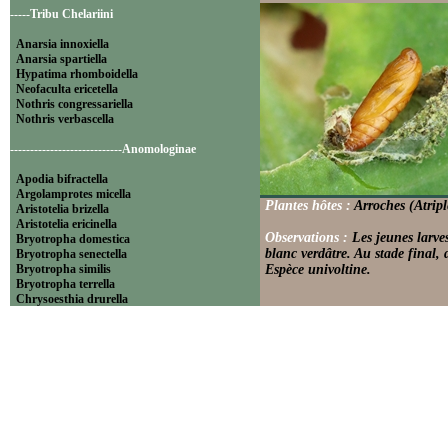
-----Tribu Chelariini
Anarsia innoxiella
Anarsia spartiella
Hypatima rhomboidella
Neofaculta ericetella
Nothris congressariella
Nothris verbascella
----------------------------Anomologinae
Apodia bifractella
Argolamprotes micella
Plantes hôtes :
Arroches (Atripl
Aristotelia brizella
Aristotelia ericinella
Observations :
Les jeunes larve
Bryotropha domestica
blanc verdâtre. Au stade final, 
Bryotropha senectella
Bryotropha similis
Espèce univoltine.
Bryotropha terrella
Chrysoesthia drurella
Chrysoesthia sexguttella
Isophrictis anthemidella
Isophrictis striatella
Metzneria aprilella
Metzneria lappella
Metzneria metzneriella
Metzneria neuropterella
Metzneria paucipunctella
Monochroa cytisella