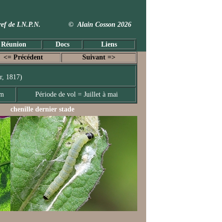
 Taxref de I.N.P.N. © Alain Cosson 2026
 Réunion
Docs
Liens
<= Précédent
Suivant =>
r, 1817)
mm
Période de vol = Juillet à mai
chenille dernier stade