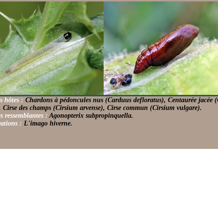
s hôtes :
Chardons à pédoncules nus (Carduus defloratus), Centaurée jacée (
, Cirse des champs (Cirsium arvense), Cirse commun (Cirsium vulgare).
s ressemblantes :
Agonopterix subpropinquella.
ations :
L'imago hiverne.