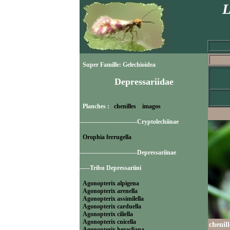
L
Super Famille: Gelechioidea
Depressariidae
Planches :
chenilles
imagos
----------------------------Cryptolechiinae
Orophia ferrugella
----------------------------Depressariinae
-----Tribu Depressariini
Agonopterix alpigena
Agonopterix arenella
Agonopterix assimilella
Agonopterix carduella
Agonopterix ciliella
Agonopterix cnicella
chenil
Agonopterix heracliana