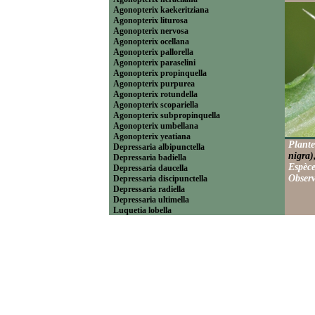
Agonopterix kaekeritziana
Agonopterix liturosa
Agonopterix nervosa
Agonopterix ocellana
Agonopterix pallorella
Agonopterix paraselini
Agonopterix propinquella
Agonopterix purpurea
Agonopterix rotundella
Agonopterix scopariella
Agonopterix subpropinquella
Agonopterix umbellana
Agonopterix yeatiana
Plante
Depressaria albipunctella
nigra)
Depressaria badiella
Espèce
Depressaria daucella
Observ
Depressaria discipunctella
Depressaria radiella
Depressaria ultimella
Luquetia lobella
----------------------------Ethmiinae
Ethmia bipunctella
Ethmia pusiella
Ethmia quadrillella
Ethmia terminella
----------------------------Hypercalliinae