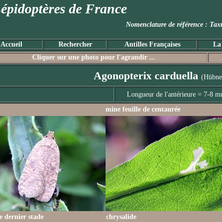
épidoptères de France
Nomenclature de référence :
Accueil
Rechercher
Antilles Françaises
La
Cliquer sur une photo pour l'agrandir ...
Agonopterix carduella
(Hübne
Longueur de l'antérieure = 7-8 
mine feuille de centaurée
le dernier stade
chrysalide