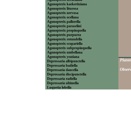
Agonopterix kaekeritziana
Agonopterix liturosa
Agonopterix nervosa
Agonopterix ocellana
Agonopterix pallorella
Agonopterix paraselini
Agonopterix propinquella
Agonopterix purpurea
Agonopterix rotundella
Agonopterix scopariella
Agonopterix subpropinquella
Agonopterix umbellana
Agonopterix yeatiana
Plante
Depressaria albipunctella
Depressaria badiella
Observ
Depressaria daucella
Depressaria discipunctella
Depressaria radiella
Depressaria ultimella
Luquetia lobella
----------------------------Ethmiinae
Ethmia bipunctella
Ethmia pusiella
Ethmia quadrillella
Ethmia terminella
----------------------------Hypercalliinae