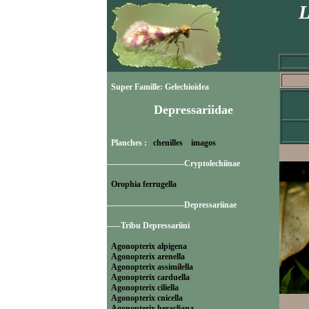
L
Super Famille: Gelechioidea
Depressariidae
Planches :
chenilles
imagos
----------------------------Cryptolechiinae
Orophia ferrugella
----------------------------Depressariinae
-----Tribu Depressariini
Agonopterix alpigena
Agonopterix arenella
Agonopterix assimilella
Agonopterix carduella
Agonopterix ciliella
Agonopterix cnicella
Agonopterix heracliana