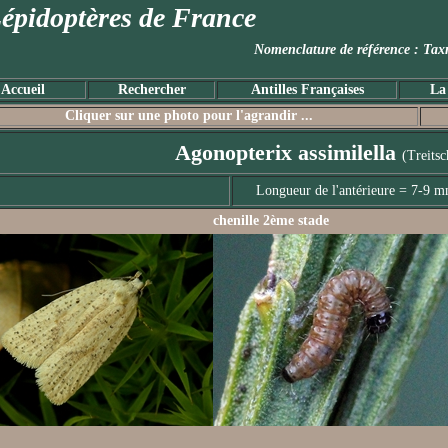
épidoptères de France
Nomenclature de référence :
Accueil
Rechercher
Antilles Françaises
La
Cliquer sur une photo pour l'agrandir ...
Agonopterix assimilella
(Treits
Longueur de l'antérieure = 7-9 
chenille 2ème stade