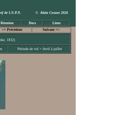
 Taxref de I.N.P.N. © Alain Cosson 2026
 Réunion
Docs
Liens
<= Précédent
Suivant =>
chke, 1832)
mm
Période de vol = Avril à juillet