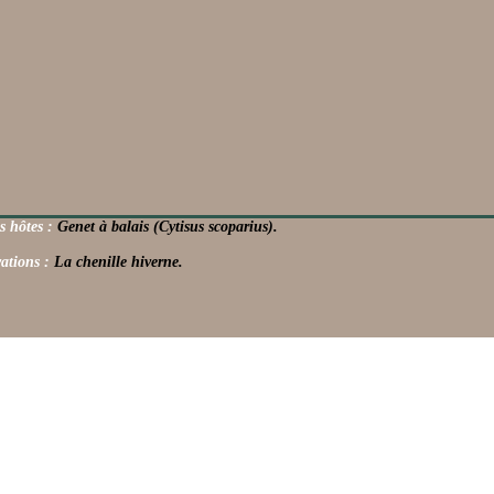
s hôtes :
Genet à balais (Cytisus scoparius).
ations :
La chenille hiverne.