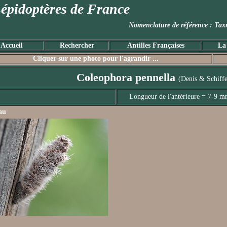
épidoptères de France
Nomenclature de référence :
Accueil
Rechercher
Antilles Françaises
La
Cliquer sur une photo pour l'agrandir ...
Coleophora pennella
(Denis & Schiffe
Longueur de l'antérieure = 7-9 
au