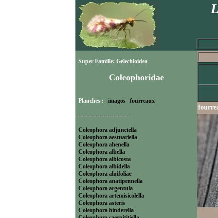
L
Super Famille: Gelechioidea
Coleophoridae
Planches :
imagos
fourreaux
fourre
----------------------------
Coleophora adjunctella
Coleophora aestuariella
Coleophora ahenella
Coleophora albella
Coleophora albicosta
Coleophora albidella
Coleophora alnifoliae
Coleophora anatipennella
Coleophora argentula
Coleophora artemisicolella
Coleophora asteris
Coleophora binderella
Coleophora caespititiella