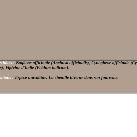
s hôtes :
Buglosse officinale (Anchusa officinalis), Cynoglosse officinale (
e), Vipérine d'Italie (Echium italicum).
ations :
Espèce univoltine. La chenille hiverne dans son fourreau.