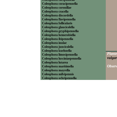
Coleophora coracipennella
Coleophora coronillae
Coleophora cracella
Coleophora discordella
Coleophora flavipennella
Coleophora follicularis
Coleophora glaucicolella
Coleophora gryphipennella
Coleophora hemerobiella
Coleophora ibipennella
Coleophora inulae
Coleophora juncicolella
Coleophora kuehnella
Plante
Coleophora limosipennella
vulgar
Coleophora lusciniaepennella
Coleophora lutarea
Observ
Coleophora maritimella
Coleophora mayrella
Coleophora milvipennis
Coleophora ochripennella
Coleophora otidipennella
Coleophora pennella
Coleophora potentillae
Coleophora prunifoliaea
Coleophora pyrrhulipennella
Coleophora salicorniae
Coleophora serratella
Coleophora solitariella
Coleophora spinella