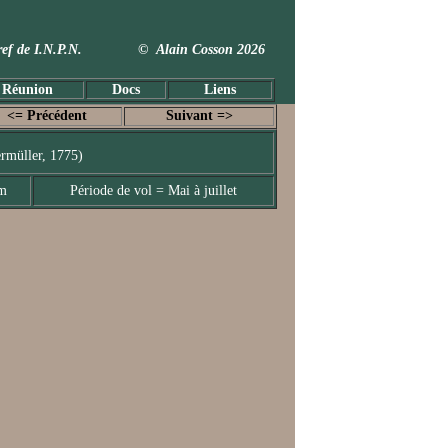
 Taxref de I.N.P.N. © Alain Cosson 2026
 Réunion
Docs
Liens
<= Précédent
Suivant =>
rmüller, 1775)
mm
Période de vol = Mai à juillet