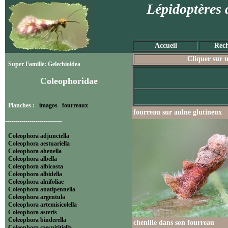
Lépidoptères 
Accueil
Rech
Cliquer sur u
Super Famille: Gelechioidea
Coleophoridae
Planches :
imagos
fourreaux
fourreau sur aulne glutineux
----------------------------
Coleophora adjunctella
Coleophora aestuariella
Coleophora ahenella
Coleophora albella
Coleophora albicosta
Coleophora albidella
Coleophora alnifoliae
Coleophora anatipennella
Coleophora argentula
Coleophora artemisicolella
Coleophora asteris
Coleophora binderella
chenille dans son fourreau
Coleophora caespititiella