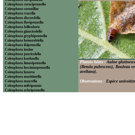
Coleophora coracipennella
Coleophora coronillae
Coleophora cracella
Coleophora discordella
Coleophora flavipennella
Coleophora follicularis
Coleophora glaucicolella
Coleophora gryphipennella
Coleophora hemerobiella
Coleophora ibipennella
Coleophora inulae
Coleophora juncicolella
Coleophora kuehnella
Plantes hôtes :
Aulne glutineux
Coleophora limosipennella
(Betula pubescens), Bouleau v
Coleophora lusciniaepennella
avellana).
Coleophora lutarea
Coleophora maritimella
Coleophora mayrella
Observations :
Espèce univoltin
Coleophora milvipennis
Coleophora ochripennella
Coleophora otidipennella
Coleophora pennella
Coleophora potentillae
Coleophora prunifoliaea
Coleophora pyrrhulipennella
Coleophora salicorniae
Coleophora serratella
Coleophora solitariella
Coleophora spinella