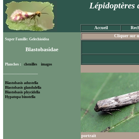
Lépidoptères 
Accueil
Rech
Cliquer sur u
Super Famille: Gelechioidea
Blastobasidae
Planches :
chenilles
imagos
----------------------------
Blastobasis adustella
Blastobasis glandulella
Blastobasis phycidella
Hypatopa binotella
portrait