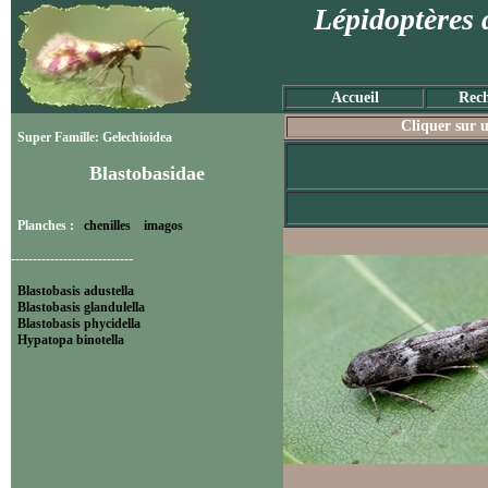
Lépidoptères 
Accueil
Rech
Cliquer sur u
Super Famille: Gelechioidea
Blastobasidae
Planches :
chenilles
imagos
----------------------------
Blastobasis adustella
Blastobasis glandulella
Blastobasis phycidella
Hypatopa binotella