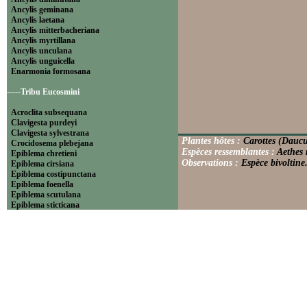
Ancylis geminana
Ancylis laetana
Ancylis mitterbacheriana
Ancylis myrtillana
Ancylis unculana
Ancylis unguicella
Enarmonia formosana
-----Tribu Eucosmini
Acroclita subsequana
Clavigesta purdeyi
Clavigesta sylvestrana
Plantes hôtes :
Carottes (Daucu
Crocidosema plebejana
Espèces ressemblantes :
Aethes
Epiblema chretieni
Observations :
Espèce bivoltine
Epiblema cirsiana
Epiblema costipunctana
Epiblema foenella
Epiblema scutulana
Epiblema sticticana
Epinotia abbreviana
Epinotia bilunana
Epinotia caprana
Epinotia cinereana
Epinotia cruciana
Epinotia fraternana
Epinotia immundana
Epinotia maculana
Epinotia nanana