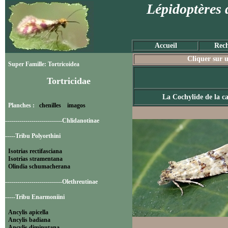
Lépidoptères 
Accueil
Rech
Cliquer sur u
Super Famille: Tortricoidea
Tortricidae
La Cochylide de la ca
Planches :
chenilles
imagos
----------------------------Chlidanotinae
-----Tribu Polyorthini
Isotrias rectifasciana
Isotrias stramentana
Olindia schumacherana
----------------------------Olethreutinae
-----Tribu Enarmoniini
Ancylis apicella
Ancylis badiana
Ancylis diminutana