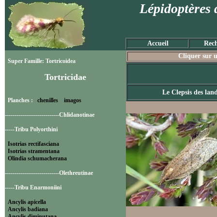
Lépidoptères 
Accueil
Rech
Cliquer sur u
Super Famille: Tortricoidea
Tortricidae
Le Clepsis des lan
Planches :
chenilles
imagos
----------------------------Chlidanotinae
-----Tribu Polyorthini
Isotrias rectifasciana
Isotrias stramentana
Olindia schumacherana
----------------------------Olethreutinae
-----Tribu Enarmoniini
Ancylis apicella
Ancylis badiana
Ancylis diminutana