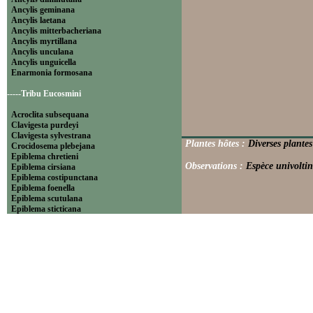
Ancylis geminana
Ancylis laetana
Ancylis mitterbacheriana
Ancylis myrtillana
Ancylis unculana
Ancylis unguicella
Enarmonia formosana
-----Tribu Eucosmini
Acroclita subsequana
Clavigesta purdeyi
Clavigesta sylvestrana
Plantes hôtes :
Diverses plante
Crocidosema plebejana
Epiblema chretieni
Observations :
Espèce univoltin
Epiblema cirsiana
Epiblema costipunctana
Epiblema foenella
Epiblema scutulana
Epiblema sticticana
Epinotia abbreviana
Epinotia bilunana
Epinotia caprana
Epinotia cinereana
Epinotia cruciana
Epinotia fraternana
Epinotia immundana
Epinotia maculana
Epinotia nanana