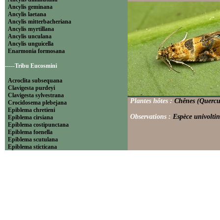
Ancylis geminana
Ancylis laetana
Ancylis mitterbacheriana
Ancylis myrtillana
Ancylis unculana
Ancylis unguicella
Enarmonia formosana
-----Tribu Eucosmini
Acroclita subsequana
Clavigesta purdeyi
Clavigesta sylvestrana
Plantes hôtes :
Chênes (Quercus
Crocidosema plebejana
Epiblema chretieni
Observations :
Espèce univoltin
Epiblema cirsiana
Epiblema costipunctana
Epiblema foenella
Epiblema scutulana
Epiblema sticticana
Epinotia abbreviana
Epinotia bilunana
Epinotia caprana
Epinotia cinereana
Epinotia cruciana
Epinotia fraternana
Epinotia immundana
Epinotia maculana
Epinotia nanana