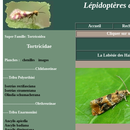
Lépidoptères 
Accueil
Rech
Cliquer sur u
Super Famille: Tortricoidea
Tortricidae
La Lobésie des Hai
Planches :
chenilles
imagos
----------------------------Chlidanotinae
-----Tribu Polyorthini
Isotrias rectifasciana
Isotrias stramentana
Olindia schumacherana
----------------------------Olethreutinae
-----Tribu Enarmoniini
Ancylis apicella
Ancylis badiana
Ancylis diminutana