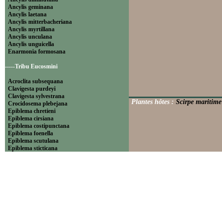
Ancylis geminana
Ancylis laetana
Ancylis mitterbacheriana
Ancylis myrtillana
Ancylis unculana
Ancylis unguicella
Enarmonia formosana
-----Tribu Eucosmini
Acroclita subsequana
Clavigesta purdeyi
Clavigesta sylvestrana
Plantes hôtes :
Scirpe maritime
Crocidosema plebejana
Epiblema chretieni
Epiblema cirsiana
Epiblema costipunctana
Epiblema foenella
Epiblema scutulana
Epiblema sticticana
Epinotia abbreviana
Epinotia bilunana
Epinotia caprana
Epinotia cinereana
Epinotia cruciana
Epinotia fraternana
Epinotia immundana
Epinotia maculana
Epinotia nanana