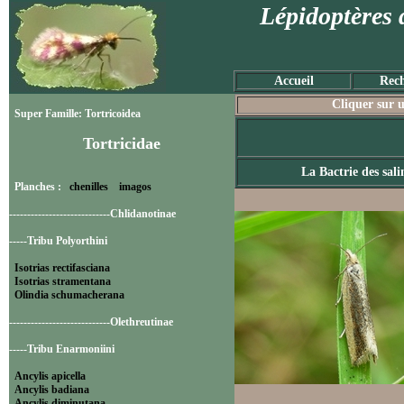
Lépidoptères 
Accueil
Rech
Cliquer sur u
Super Famille: Tortricoidea
Tortricidae
La Bactrie des sali
Planches :
chenilles
imagos
----------------------------Chlidanotinae
-----Tribu Polyorthini
Isotrias rectifasciana
Isotrias stramentana
Olindia schumacherana
----------------------------Olethreutinae
-----Tribu Enarmoniini
Ancylis apicella
Ancylis badiana
Ancylis diminutana