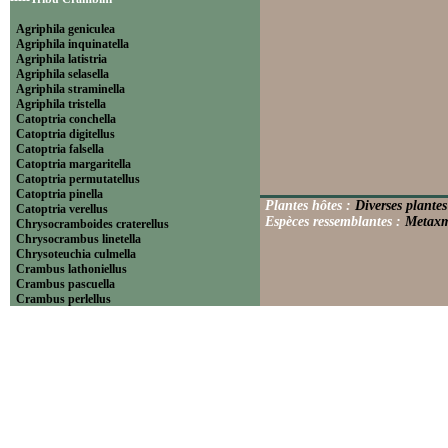
Agriphila geniculea
Agriphila inquinatella
Agriphila latistria
Agriphila selasella
Agriphila straminella
Agriphila tristella
Catoptria conchella
Catoptria digitellus
Catoptria falsella
Catoptria margaritella
Catoptria permutatellus
Catoptria pinella
Plantes hôtes :
Diverses plantes
Catoptria verellus
Espèces ressemblantes :
Metaxme
Chrysocramboides craterellus
Chrysocrambus linetella
Chrysoteuchia culmella
Crambus lathoniellus
Crambus pascuella
Crambus perlellus
Crambus pratella
Pediasia contaminella
Pediasia luteella
Platytes alpinella
Platytes cerussella
Thisanotia chrysonuchella
-----Tribu Euchromiini