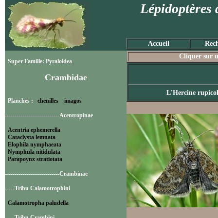
Lépidoptères 
Accueil
Rech
Cliquer sur u
Super Famille: Pyraloidea
Crambidae
L'Hercine rupico
Planches :
chenilles
imagos
----------------------------Acentropinae
Acentria ephemerella
Cataclysta lemnata
Elophila nymphaeata
Nymphula nitidulata
Parapoynx stratiotata
----------------------------Crambinae
-----Tribu Calamotrophini
Calamotropha paludella
-----Tribu Crambini