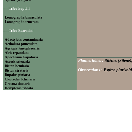
-----Tribu Baptini
Lomographa bimaculata
Lomographa temerata
-----Tribu Boarmiini
Adactylotis contaminaria
Aethalura punctulata
Agriopis leucophaearia
Alcis repandata
Apocheima hispidaria
Plantes hôtes :
Silènes (Silene
Ascotis selenaria
Biston betularia
Observations :
Espèce plurivolt
Biston strataria
Bupalus piniaria
Cleorodes lichenaria
Crocota tinctaria
Deileptenia ribeata
Ecleora solieraria
Ectropis crepuscularia
Ematurga atomaria
Erannis defoliaria
Fagivorina arenaria
Hypomecis punctinalis
Hypomecis roboraria
Lycia hirtaria
Lycia zonaria