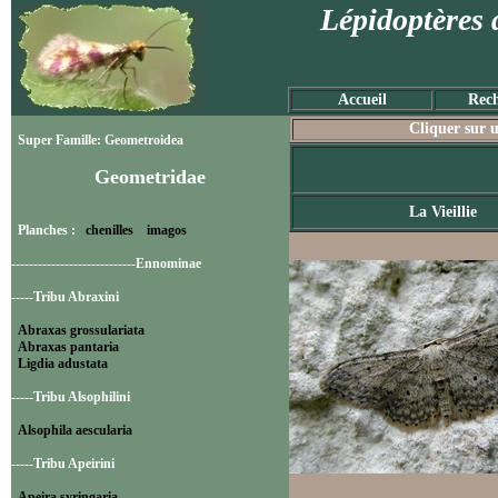
Lépidoptères 
Accueil
Rech
Cliquer sur u
Super Famille: Geometroidea
Geometridae
La Vieillie
Planches :
chenilles
imagos
----------------------------Ennominae
-----Tribu Abraxini
Abraxas grossulariata
Abraxas pantaria
Ligdia adustata
-----Tribu Alsophilini
Alsophila aescularia
-----Tribu Apeirini
Apeira syringaria