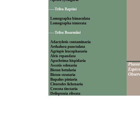
-----Tribu Baptini
Lomographa bimaculata
Lomographa temerata
-----Tribu Boarmiini
Adactylotis contaminaria
Aethalura punctulata
Agriopis leucophaearia
Alcis repandata
Apocheima hispidaria
Plante
Ascotis selenaria
Espèce
Biston betularia
Observ
Biston strataria
Bupalus piniaria
Cleorodes lichenaria
Crocota tinctaria
Deileptenia ribeata
Ecleora solieraria
Ectropis crepuscularia
Ematurga atomaria
Erannis defoliaria
Fagivorina arenaria
Hypomecis punctinalis
Hypomecis roboraria
Lycia hirtaria
Lycia zonaria