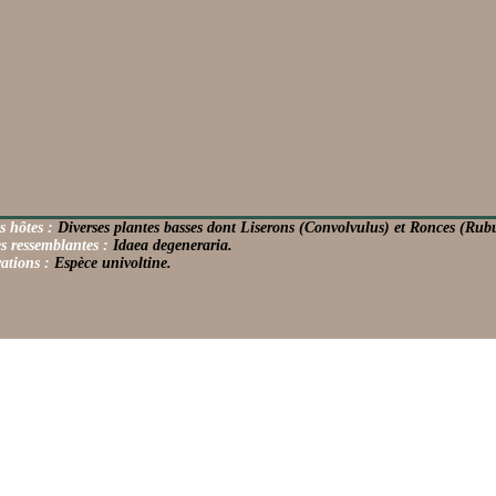
s hôtes :
Diverses plantes basses dont Liserons (Convolvulus) et Ronces (Rub
s ressemblantes :
Idaea degeneraria.
ations :
Espèce univoltine.