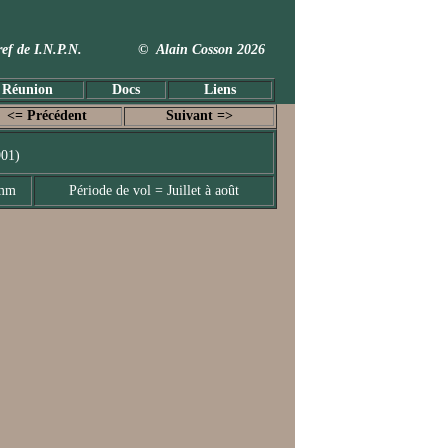
 Taxref de I.N.P.N. © Alain Cosson 2026
 Réunion
Docs
Liens
<= Précédent
Suivant =>
901)
 mm
Période de vol = Juillet à août