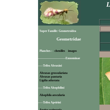
L
Super Famille: Geometroidea
Geometridae
Planches :
chenilles
imagos
----------------------------Ennominae
-----Tribu Abraxini
Abraxas grossulariata
Abraxas pantaria
Ligdia adustata
-----Tribu Alsophilini
Alsophila aescularia
-----Tribu Apeirini
Apeira syringaria