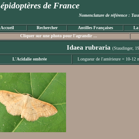
épidoptères de France
Nomenclature de référence :
Accueil
Rechercher
Antilles Françaises
La
Cliquer sur une photo pour l'agrandir ...
Idaea rubraria
(Staudinger, 1
L'Acidalie ombrée
Longueur de l'antérieure = 10-12