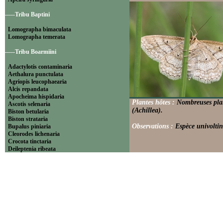
-----Tribu Baptini
Lomographa bimaculata
Lomographa temerata
-----Tribu Boarmiini
Adactylotis contaminaria
Aethalura punctulata
Agriopis leucophaearia
Alcis repandata
Apocheima hispidaria
Plantes hôtes :
Nombreuses plant
Ascotis selenaria
(Achillea).
Biston betularia
Biston strataria
Observations :
Espèce univoltin
Bupalus piniaria
Cleorodes lichenaria
Crocota tinctaria
Deileptenia ribeata
Ecleora solieraria
Ectropis crepuscularia
Ematurga atomaria
Erannis defoliaria
Fagivorina arenaria
Hypomecis punctinalis
Hypomecis roboraria
Lycia hirtaria
Lycia zonaria