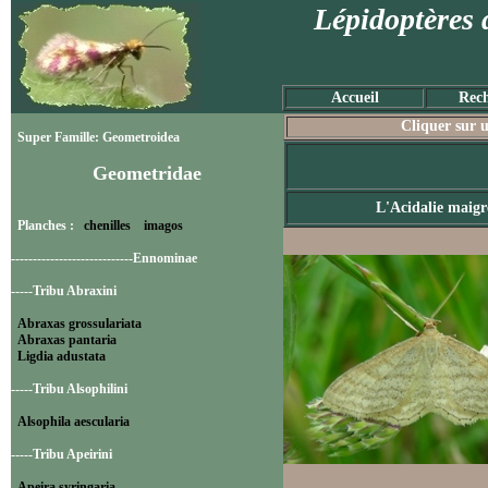
Lépidoptères 
Accueil
Rech
Cliquer sur u
Super Famille: Geometroidea
Geometridae
L'Acidalie maigr
Planches :
chenilles
imagos
----------------------------Ennominae
-----Tribu Abraxini
Abraxas grossulariata
Abraxas pantaria
Ligdia adustata
-----Tribu Alsophilini
Alsophila aescularia
-----Tribu Apeirini
Apeira syringaria