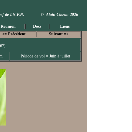
 Taxref de I.N.P.N. © Alain Cosson 2026
 Réunion
Docs
Liens
<= Précédent
Suivant =>
767)
mm
Période de vol = Juin à juillet