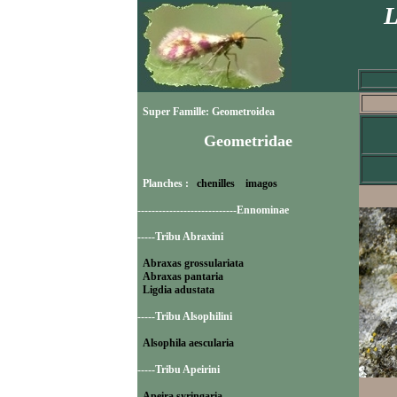
L
Super Famille: Geometroidea
Geometridae
Planches :
chenilles
imagos
----------------------------Ennominae
-----Tribu Abraxini
Abraxas grossulariata
Abraxas pantaria
Ligdia adustata
-----Tribu Alsophilini
Alsophila aescularia
-----Tribu Apeirini
Apeira syringaria