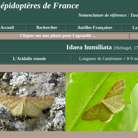
épidoptères de France
Nomenclature de référence :
Accueil
Rechercher
Antilles Françaises
La
Cliquer sur une photo pour l'agrandir ...
Idaea humiliata
(Hufnagel, 1
L'Acidalie roussie
Longueur de l'antérieure = 8-9 