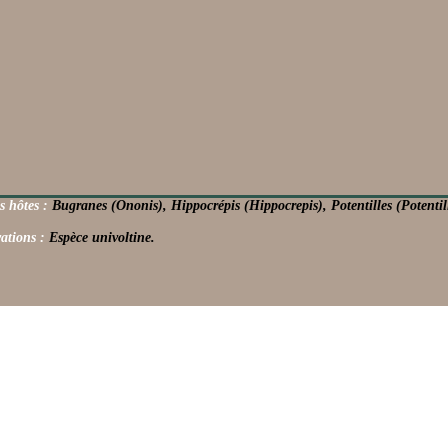
s hôtes :
Bugranes (Ononis), Hippocrépis (Hippocrepis), Potentilles (Potentil
ations :
Espèce univoltine.