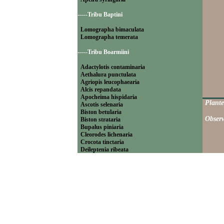
-----Tribu Baptini
Lomographa bimaculata
Lomographa temerata
-----Tribu Boarmiini
Adactylotis contaminaria
Aethalura punctulata
Agriopis leucophaearia
Alcis repandata
Apocheima hispidaria
Plante
Ascotis selenaria
Biston betularia
Observ
Biston strataria
Bupalus piniaria
Cleorodes lichenaria
Crocota tinctaria
Deileptenia ribeata
Ecleora solieraria
Ectropis crepuscularia
Ematurga atomaria
Erannis defoliaria
Fagivorina arenaria
Hypomecis punctinalis
Hypomecis roboraria
Lycia hirtaria
Lycia zonaria