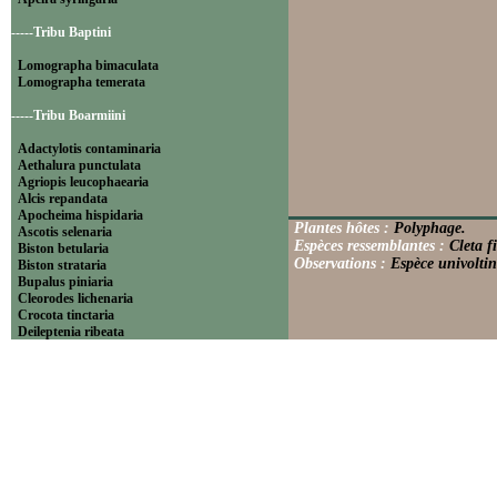
-----Tribu Baptini
Lomographa bimaculata
Lomographa temerata
-----Tribu Boarmiini
Adactylotis contaminaria
Aethalura punctulata
Agriopis leucophaearia
Alcis repandata
Apocheima hispidaria
Plantes hôtes :
Polyphage.
Ascotis selenaria
Espèces ressemblantes :
Cleta f
Biston betularia
Observations :
Espèce univoltin
Biston strataria
Bupalus piniaria
Cleorodes lichenaria
Crocota tinctaria
Deileptenia ribeata
Ecleora solieraria
Ectropis crepuscularia
Ematurga atomaria
Erannis defoliaria
Fagivorina arenaria
Hypomecis punctinalis
Hypomecis roboraria
Lycia hirtaria
Lycia zonaria