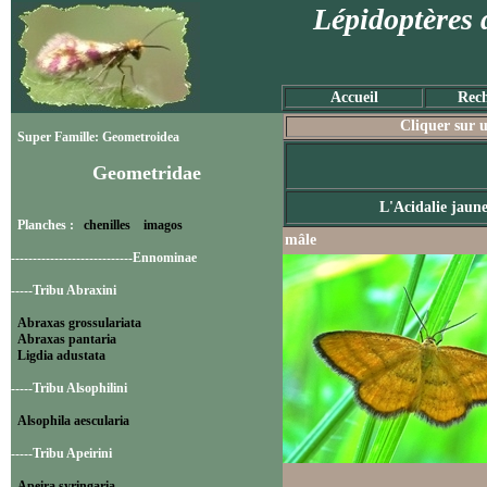
Lépidoptères 
Accueil
Rech
Cliquer sur u
Super Famille: Geometroidea
Geometridae
L'Acidalie jaun
Planches :
chenilles
imagos
mâle
----------------------------Ennominae
-----Tribu Abraxini
Abraxas grossulariata
Abraxas pantaria
Ligdia adustata
-----Tribu Alsophilini
Alsophila aescularia
-----Tribu Apeirini
Apeira syringaria