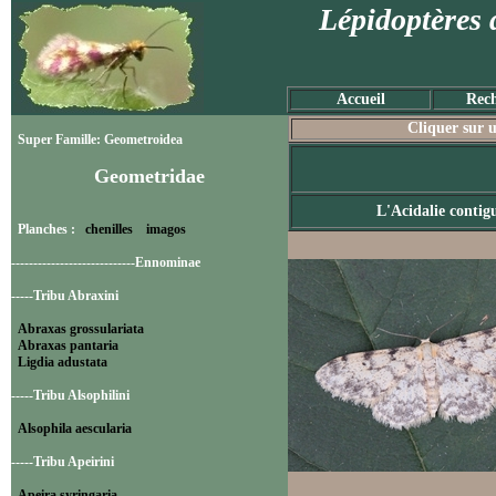
Lépidoptères 
Accueil
Rech
Cliquer sur u
Super Famille: Geometroidea
Geometridae
L'Acidalie contig
Planches :
chenilles
imagos
----------------------------Ennominae
-----Tribu Abraxini
Abraxas grossulariata
Abraxas pantaria
Ligdia adustata
-----Tribu Alsophilini
Alsophila aescularia
-----Tribu Apeirini
Apeira syringaria