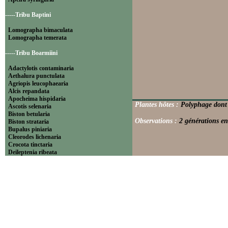
-----Tribu Baptini
Lomographa bimaculata
Lomographa temerata
-----Tribu Boarmiini
Adactylotis contaminaria
Aethalura punctulata
Agriopis leucophaearia
Alcis repandata
Apocheima hispidaria
Plantes hôtes :
Polyphage dont 
Ascotis selenaria
Biston betularia
Observations :
2 générations en
Biston strataria
Bupalus piniaria
Cleorodes lichenaria
Crocota tinctaria
Deileptenia ribeata
Ecleora solieraria
Ectropis crepuscularia
Ematurga atomaria
Erannis defoliaria
Fagivorina arenaria
Hypomecis punctinalis
Hypomecis roboraria
Lycia hirtaria
Lycia zonaria