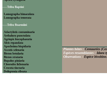
-----Tribu Baptini
Lomographa bimaculata
Lomographa temerata
-----Tribu Boarmiini
Adactylotis contaminaria
Aethalura punctulata
Agriopis leucophaearia
Alcis repandata
Apocheima hispidaria
Plantes hôtes :
Centaurées (Cen
Ascotis selenaria
Espèces ressemblantes :
Idaea t
Biston betularia
Observations :
Espèce bivoltine
Biston strataria
Bupalus piniaria
Cleorodes lichenaria
Crocota tinctaria
Deileptenia ribeata
Ecleora solieraria
Ectropis crepuscularia
Ematurga atomaria
Erannis defoliaria
Fagivorina arenaria
Hypomecis punctinalis
Hypomecis roboraria
Lycia hirtaria
Lycia zonaria