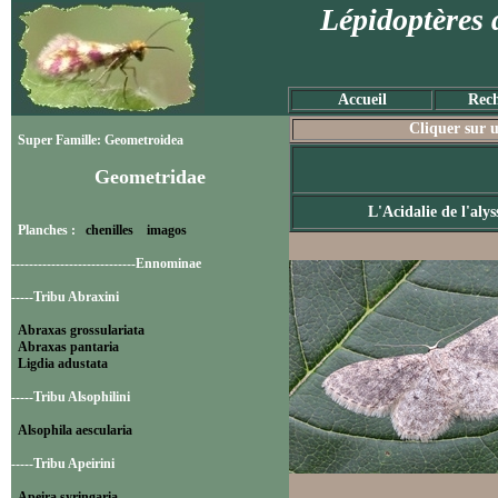
Lépidoptères 
Accueil
Rech
Cliquer sur u
Super Famille: Geometroidea
Geometridae
L'Acidalie de l'aly
Planches :
chenilles
imagos
----------------------------Ennominae
-----Tribu Abraxini
Abraxas grossulariata
Abraxas pantaria
Ligdia adustata
-----Tribu Alsophilini
Alsophila aescularia
-----Tribu Apeirini
Apeira syringaria