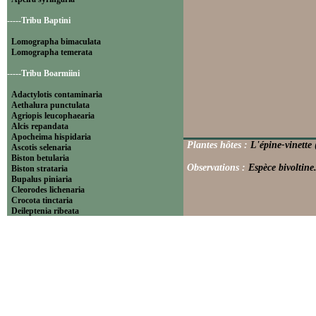
-----Tribu Baptini
Lomographa bimaculata
Lomographa temerata
-----Tribu Boarmiini
Adactylotis contaminaria
Aethalura punctulata
Agriopis leucophaearia
Alcis repandata
Apocheima hispidaria
Plantes hôtes :
L'épine-vinette 
Ascotis selenaria
Biston betularia
Observations :
Espèce bivoltine
Biston strataria
Bupalus piniaria
Cleorodes lichenaria
Crocota tinctaria
Deileptenia ribeata
Ecleora solieraria
Ectropis crepuscularia
Ematurga atomaria
Erannis defoliaria
Fagivorina arenaria
Hypomecis punctinalis
Hypomecis roboraria
Lycia hirtaria
Lycia zonaria