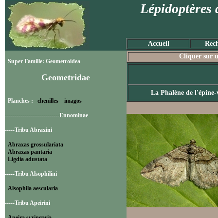
Lépidoptères 
Accueil
Rech
Cliquer sur u
Super Famille: Geometroidea
Geometridae
La Phalène de l'épine-
Planches :
chenilles
imagos
----------------------------Ennominae
-----Tribu Abraxini
Abraxas grossulariata
Abraxas pantaria
Ligdia adustata
-----Tribu Alsophilini
Alsophila aescularia
-----Tribu Apeirini
Apeira syringaria