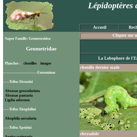
Lépidoptères 
Accueil
Rech
Cliquer sur u
Super Famille: Geometroidea
Geometridae
La Lobophore de l'E
Planches :
chenilles
imagos
chenille dernier stade
----------------------------Ennominae
-----Tribu Abraxini
Abraxas grossulariata
Abraxas pantaria
Ligdia adustata
-----Tribu Alsophilini
Alsophila aescularia
-----Tribu Apeirini
chrysalide
Apeira syringaria