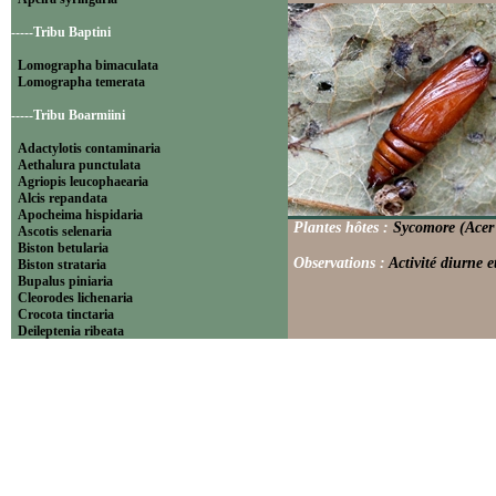
-----Tribu Baptini
Lomographa bimaculata
Lomographa temerata
-----Tribu Boarmiini
Adactylotis contaminaria
Aethalura punctulata
Agriopis leucophaearia
Alcis repandata
Apocheima hispidaria
Plantes hôtes :
Sycomore (Acer 
Ascotis selenaria
Biston betularia
Observations :
Activité diurne 
Biston strataria
Bupalus piniaria
Cleorodes lichenaria
Crocota tinctaria
Deileptenia ribeata
Ecleora solieraria
Ectropis crepuscularia
Ematurga atomaria
Erannis defoliaria
Fagivorina arenaria
Hypomecis punctinalis
Hypomecis roboraria
Lycia hirtaria
Lycia zonaria