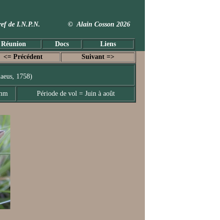
 Taxref de I.N.P.N. © Alain Cosson 2026
 Réunion
Docs
Liens
<= Précédent
Suivant =>
aeus, 1758)
 mm
Période de vol = Juin à août