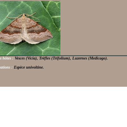
s hôtes :
Vesces (Vicia), Trèfles (Trifolium), Luzernes (Medicago).
ations :
Espèce univoltine.