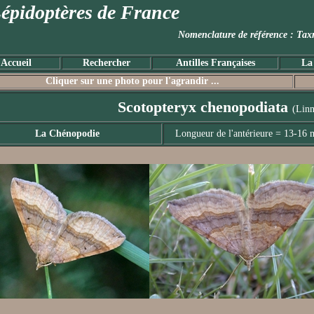
épidoptères de France
Nomenclature de référence :
Accueil
Rechercher
Antilles Françaises
La
Cliquer sur une photo pour l'agrandir ...
Scotopteryx chenopodiata
(Linn
La Chénopodie
Longueur de l'antérieure = 13-16