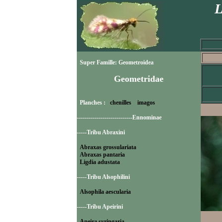
L
Super Famille: Geometroidea
Geometridae
Planches :
chenilles
imagos
----------------------------Ennominae
-----Tribu Abraxini
Abraxas grossulariata
Abraxas pantaria
Ligdia adustata
-----Tribu Alsophilini
Alsophila aescularia
-----Tribu Apeirini
Apeira syringaria