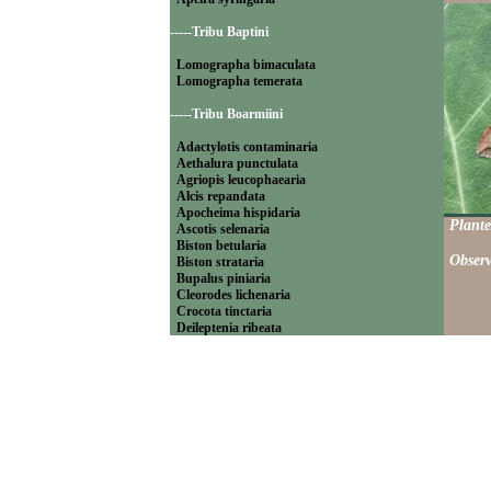
-----Tribu Baptini
Lomographa bimaculata
Lomographa temerata
-----Tribu Boarmiini
Adactylotis contaminaria
Aethalura punctulata
Agriopis leucophaearia
Alcis repandata
Apocheima hispidaria
Plante
Ascotis selenaria
Biston betularia
Observ
Biston strataria
Bupalus piniaria
Cleorodes lichenaria
Crocota tinctaria
Deileptenia ribeata
Ecleora solieraria
Ectropis crepuscularia
Ematurga atomaria
Erannis defoliaria
Fagivorina arenaria
Hypomecis punctinalis
Hypomecis roboraria
Lycia hirtaria
Lycia zonaria