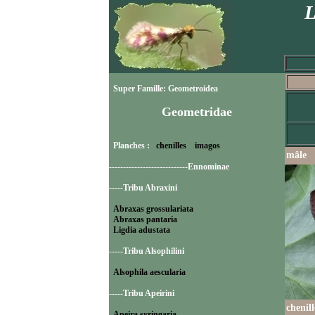
L
Super Famille: Geometroidea
Geometridae
Planches :
chenilles
imagos
mâle
----------------------------Ennominae
-----Tribu Abraxini
Abraxas grossulariata
Abraxas pantaria
Ligdia adustata
-----Tribu Alsophilini
Alsophila aescularia
-----Tribu Apeirini
chenil
Apeira syringaria