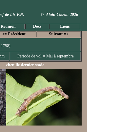
 Taxref de I.N.P.N. © Alain Cosson 2026
 Réunion
Docs
Liens
<= Précédent
Suivant =>
 1758)
 mm
Période de vol = Mai à septembre
chenille dernier stade