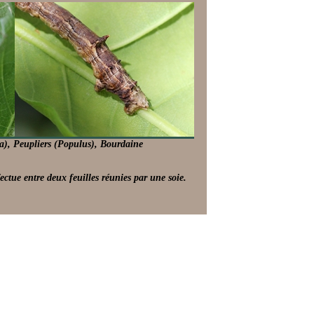
a), Peupliers (Populus), Bourdaine
fectue entre deux feuilles réunies par une soie.