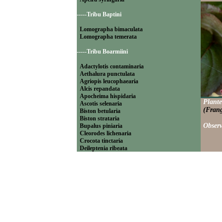
-----Tribu Baptini
Lomographa bimaculata
Lomographa temerata
-----Tribu Boarmiini
Adactylotis contaminaria
Aethalura punctulata
Agriopis leucophaearia
Alcis repandata
Apocheima hispidaria
Plante
Ascotis selenaria
(Frang
Biston betularia
Biston strataria
Observ
Bupalus piniaria
Cleorodes lichenaria
Crocota tinctaria
Deileptenia ribeata
Ecleora solieraria
Ectropis crepuscularia
Ematurga atomaria
Erannis defoliaria
Fagivorina arenaria
Hypomecis punctinalis
Hypomecis roboraria
Lycia hirtaria
Lycia zonaria