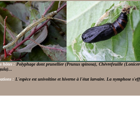
s hôtes :
Polyphage dont prunellier (Prunus spinosa), Chèvrefeuille (Lonicer
ula)...
ations :
L'espèce est univoltine et hiverne à l'état larvaire. La nymphose s'ef