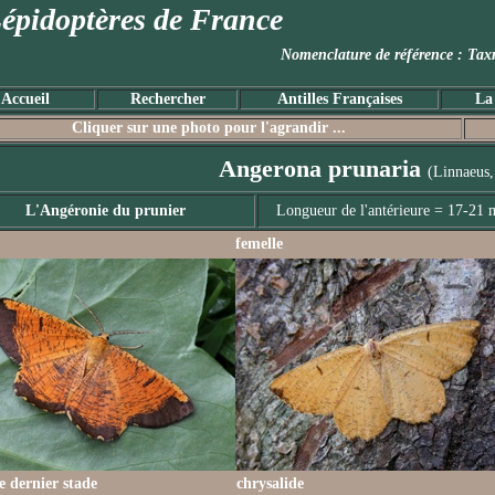
épidoptères de France
Nomenclature de référence :
Accueil
Rechercher
Antilles Françaises
La
Cliquer sur une photo pour l'agrandir ...
Angerona prunaria
(Linnaeus,
L'Angéronie du prunier
Longueur de l'antérieure = 17-21
femelle
le dernier stade
chrysalide