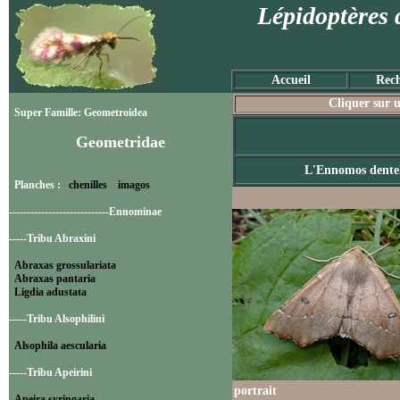
Lépidoptères 
Accueil
Rech
Cliquer sur u
Super Famille: Geometroidea
Geometridae
L'Ennomos dente
Planches :
chenilles
imagos
----------------------------Ennominae
-----Tribu Abraxini
Abraxas grossulariata
Abraxas pantaria
Ligdia adustata
-----Tribu Alsophilini
Alsophila aescularia
-----Tribu Apeirini
portrait
Apeira syringaria