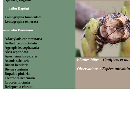
-----Tribu Baptini
Lomographa bimaculata
Lomographa temerata
-----Tribu Boarmiini
Adactylotis contaminaria
Aethalura punctulata
Agriopis leucophaearia
Alcis repandata
Apocheima hispidaria
Plantes hôtes :
Conifères et aut
Ascotis selenaria
Biston betularia
Observations :
Espèce univoltin
Biston strataria
Bupalus piniaria
Cleorodes lichenaria
Crocota tinctaria
Deileptenia ribeata
Ecleora solieraria
Ectropis crepuscularia
Ematurga atomaria
Erannis defoliaria
Fagivorina arenaria
Hypomecis punctinalis
Hypomecis roboraria
Lycia hirtaria
Lycia zonaria