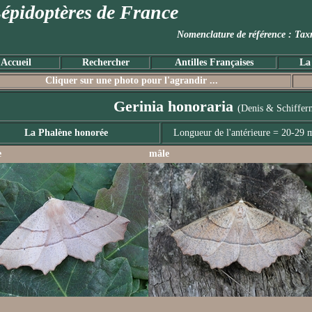
épidoptères de France
Nomenclature de référence :
Accueil
Rechercher
Antilles Françaises
La
Cliquer sur une photo pour l'agrandir ...
Gerinia honoraria
(Denis & Schifferm
La Phalène honorée
Longueur de l'antérieure = 20-29
e
mâle