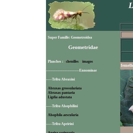
L
Super Famille: Geometroidea
Geometridae
Planches :
chenilles
imagos
femell
----------------------------Ennominae
-----Tribu Abraxini
Abraxas grossulariata
Abraxas pantaria
Ligdia adustata
-----Tribu Alsophilini
Alsophila aescularia
-----Tribu Apeirini
Apeira syringaria