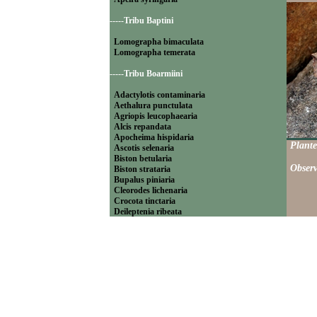
-----Tribu Baptini
Lomographa bimaculata
Lomographa temerata
-----Tribu Boarmiini
Adactylotis contaminaria
Aethalura punctulata
Agriopis leucophaearia
Alcis repandata
Apocheima hispidaria
Plante
Ascotis selenaria
Biston betularia
Observ
Biston strataria
Bupalus piniaria
Cleorodes lichenaria
Crocota tinctaria
Deileptenia ribeata
Ecleora solieraria
Ectropis crepuscularia
Ematurga atomaria
Erannis defoliaria
Fagivorina arenaria
Hypomecis punctinalis
Hypomecis roboraria
Lycia hirtaria
Lycia zonaria