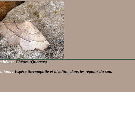
s hôtes :
Chênes (Quercus).
ations :
Espèce thermophile et bivoltine dans les régions du sud.