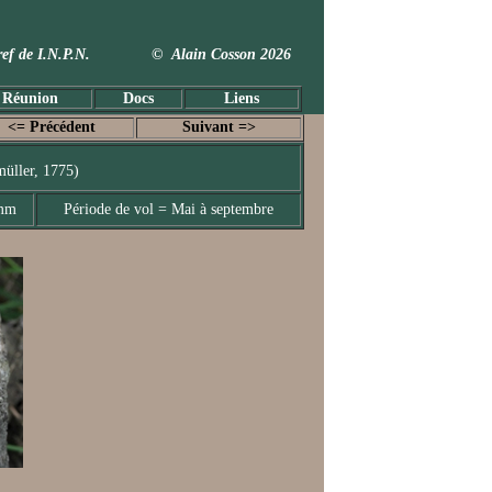
 Taxref de I.N.P.N. © Alain Cosson 2026
 Réunion
Docs
Liens
<= Précédent
Suivant =>
üller, 1775)
 mm
Période de vol = Mai à septembre