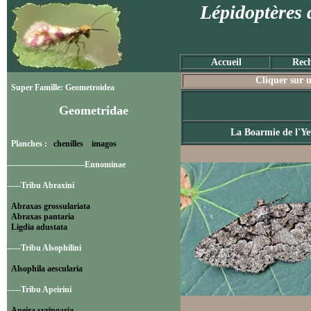
Lépidoptères 
Accueil
Rech
Cliquer sur u
Super Famille: Geometroidea
Geometridae
La Boarmie de l'Ye
Planches :
chenilles
imagos
----------------------------Ennominae
-----Tribu Abraxini
Abraxas grossulariata
Abraxas pantaria
Ligdia adustata
-----Tribu Alsophilini
Alsophila aescularia
-----Tribu Apeirini
Apeira syringaria