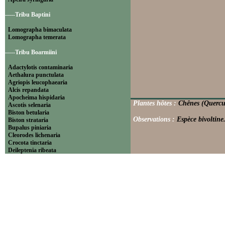
-----Tribu Baptini
Lomographa bimaculata
Lomographa temerata
-----Tribu Boarmiini
Adactylotis contaminaria
Aethalura punctulata
Agriopis leucophaearia
Alcis repandata
Apocheima hispidaria
Plantes hôtes :
Chênes (Quercus
Ascotis selenaria
Biston betularia
Observations :
Espèce bivoltine
Biston strataria
Bupalus piniaria
Cleorodes lichenaria
Crocota tinctaria
Deileptenia ribeata
Ecleora solieraria
Ectropis crepuscularia
Ematurga atomaria
Erannis defoliaria
Fagivorina arenaria
Hypomecis punctinalis
Hypomecis roboraria
Lycia hirtaria
Lycia zonaria