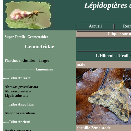
Lépidoptères 
Accueil
Rech
Cliquer sur u
Super Famille: Geometroidea
Geometridae
L'Hibernie défeuill
Planches :
chenilles
imagos
mâle
----------------------------Ennominae
-----Tribu Abraxini
Abraxas grossulariata
Abraxas pantaria
Ligdia adustata
-----Tribu Alsophilini
Alsophila aescularia
-----Tribu Apeirini
chenille 2ème stade
Apeira syringaria