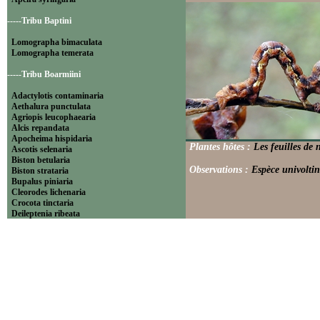
-----Tribu Baptini
Lomographa bimaculata
Lomographa temerata
-----Tribu Boarmiini
Adactylotis contaminaria
Aethalura punctulata
Agriopis leucophaearia
Alcis repandata
Apocheima hispidaria
Plantes hôtes :
Les feuilles de 
Ascotis selenaria
Biston betularia
Observations :
Espèce univoltin
Biston strataria
Bupalus piniaria
Cleorodes lichenaria
Crocota tinctaria
Deileptenia ribeata
Ecleora solieraria
Ectropis crepuscularia
Ematurga atomaria
Erannis defoliaria
Fagivorina arenaria
Hypomecis punctinalis
Hypomecis roboraria
Lycia hirtaria
Lycia zonaria